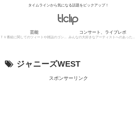
タイムラインから気になる話題をピックアップ！
芸能
コンサート、ライブレポ
ＴＶ番組に関してのツィートや雑誌のゴシップ記事、芸能人目撃情報・ロケ現場遭遇・・・
みんなの大好きなアーティストへのあったかぁ～い思いをツイッターレポートに保存！
ジャニーズWEST
スポンサーリンク